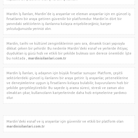
Mardin İş İlanları, Mardin'de iş arayanlar ve eleman arayanlar için en güncel iş
fırsatlarını bir araya getiren güvenilir bir platformdur. Mardin'in dört bir
yanındaki sektörlerin iş ilanlarına kolayca erişebileceğiniz, kariyer
yolculuğunuzda yerinizi alın.
Mardin, tarihi ve kültürel zenginliklerinin yanı sıra, dinamik ticari yapısıyla
dikkat çeken bir şehirdir. Bu nedenle Mardin'deki esnaf ve yerlerde ihtiyaç
duydukları iş gücü hızlı ve etkili bir şekilde bulması son derece önemlidir. İşte
bu noktada
,
mardinisilanlari.com.tr
Mardin İş İlanları, iş adayının için büyük fırsatlar sunuyor. Platform, çeşitli
sektörlerdeki güncel iş ilanlarını bir araya getirir. İş arayanlar, yeteneklerine
ve deneyimlerine uygun iş fırsatlarını kolayca bulabilir, başvurularını hızlı bir
şekilde gerçekleştirebilir. Bu sayede iş arama süreci, stresli ve zaman alıcı
olmaktan çıkar, kullanıcıların kariyerlerinde daha hızlı erişmelerine yardımcı
olur.
Mardin'deki esnaf ve iş arayanlar için güvenilir ve etkili bir platform
olan
mardinisilanlari.com.tr